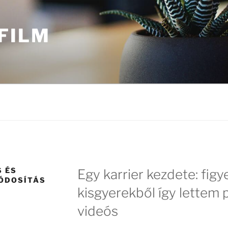
FILM
 ÉS
Egy karrier kezdete: fig
ÓDOSÍTÁS
kisgyerekből így lettem p
videós