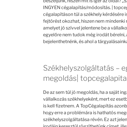
beszéljünk, hiszen mit is ígér az oldal? 
INGYEN cégalapítás/módosítás. | topcega
cégalapításon túl a székhely kérdésére is
fejtörést okozhat, hiszen nem mindenki 
amelyet jó szívvel jelentene be a vállalk
egyelőre nem tudok még irodát bérelni,
bejelenthetnénk, és ahol a tárgyalásain
Székhelyszolgáltatás – 
megoldás| topcegalapita
De az sem túl jó megoldás, ha a saját i
vállalkozás székhelyeként, mert ez ese
is kell fizetnem. A TopCégalapítás azonb
hogy erre a problémára is hathatós mego
székhelyszolgáltatása révén. Ez azt jele
irodáin keresztül rögzíthetünk címet, ill