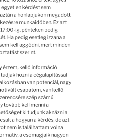
, egyetlen kérdést sem
y aztán a honlapjukon megadott
lkezésre munkaidőben. Ez azt
-17:00-ig, pénteken pedig
ét. Ha pedig esetleg izzana a
r sem kell aggódni, mert minden
oztatást szerint.
y érzem, kellő információ
tudjak hozni a cégalapítással
lalkozásban van potenciál, nagy
 motivált csapatom, van kellő
s szerencsére szép számú
gy tovább kell menni a
etőséget ki tudjunk aknázni a
sak a hogyan a kérdés, de azt
ot nem is találhattam volna
nformatív, a csomagjaik nagyon