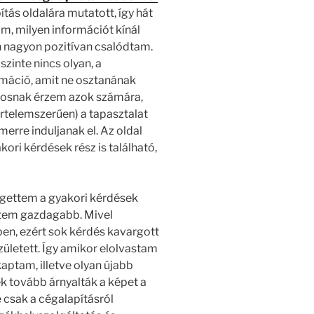
ítás oldalára mutatott, így hát
am, milyen információt kínál
n nagyon pozitívan csalódtam.
szinte nincs olyan, a
rmáció, amit ne osztanának
nosnak érzem azok számára,
értelemszerűen) a tapasztalat
merre induljanak el. Az oldal
ori kérdések rész is található,
rgettem a gyakori kérdések
ttem gazdagabb. Mivel
en, ezért sok kérdés kavargott
ületett. Így amikor elolvastam
aptam, illetve olyan újabb
k tovább árnyalták a képet a
 csak a cégalapításról