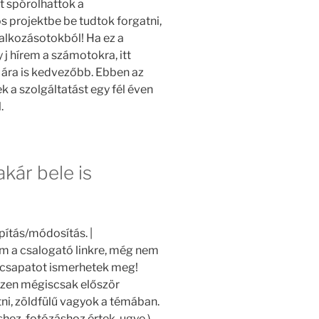
t spórolhattok a
s projektbe be tudtok forgatni,
lalkozásotokból! Ha ez a
 j hírem a számotokra, itt
 ára is kedvezőbb. Ebben az
k a szolgáltatást egy fél éven
.
kár bele is
ítás/módosítás. |
am a csalogató linkre, még nem
 csapatot ismerhetek meg!
iszen mégiscsak először
i, zöldfülű vagyok a témában.
hez, fotózáshoz értek, ugye.)