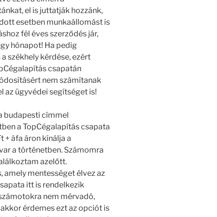
ánkat, el is juttatják hozzánk,
adott esetben munkaállomást is
áshoz fél éves szerződés jár,
gy hónapot! Ha pedig
 székhely kérdése, ezért
opCégalapítás csapatán
módosításért nem számítanak
el az ügyvédei segítséget is!
a budapesti címmel
etben a TopCégalapítás csapata
 + áfa áron kínálja a
avar a történetben. Számomra
találkoztam azelőtt.
s, amely mentességet élvez az
sapata itt is rendelkezik
 ha számotokra nem mérvadó,
akkor érdemes ezt az opciót is