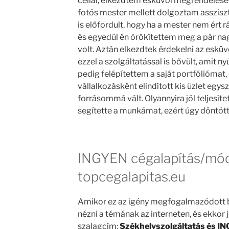
céllal, elkezdtem esküvői megrendelések
fotós mester mellett dolgoztam asszisz
is előfordult, hogy ha a mester nem ért rá
és egyedül én örökítettem meg a pár nag
volt. Aztán elkezdtek érdekelni az esküvő
ezzel a szolgáltatással is bővült, amit n
pedig felépítettem a saját portfóliómat,
vállalkozásként elindított kis üzlet egysz
forrásommá vált. Olyannyira jól teljesíte
segítette a munkámat, ezért úgy döntöttem
INGYEN cégalapítás/módo
topcegalapitas.eu
Amikor ez az igény megfogalmazódott 
nézni a témának az interneten, és ekkor
szalagcím:
Székhelyszolgáltatás és I