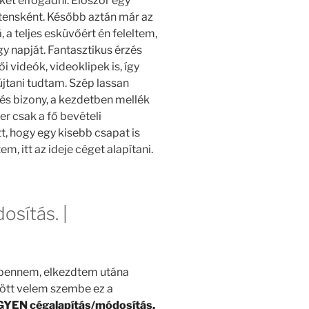
et elfogadni. Először egy
tensként. Később aztán már az
, a teljes esküvőért én feleltem,
y napját. Fantasztikus érzés
i videók, videoklipek is, így
yújtani tudtam. Szép lassan
 és bizony, a kezdetben mellék
er csak a fő bevételi
tt, hogy egy kisebb csapat is
, itt az ideje céget alapítani.
sítás. |
bennem, elkezdtem utána
 jött velem szembe ez a
NGYEN cégalapítás/módosítás.