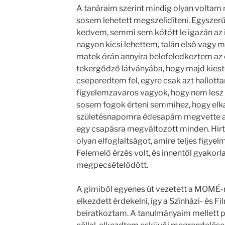
A tanáraim szerint mindig olyan voltam m
sosem lehetett megszelídíteni. Egysze
kedvem, semmi sem kötött le igazán az
nagyon kicsi lehettem, talán első vagy 
matek órán annyira belefeledkeztem az
tekergődző látványába, hogy majd kies
cseperedtem fel, egyre csak azt hallot
figyelemzavaros vagyok, hogy nem lesz
sosem fogok érteni semmihez, hogy elk
születésnapomra édesapám megvette a
egy csapásra megváltozott minden. Hir
olyan elfoglaltságot, amire teljes figy
Felemelő érzés volt, és innentől gyakorla
megpecsételődött.
A gimiből egyenes út vezetett a MOMÉ-ra
elkezdett érdekelni, így a Színházi- és 
beiratkoztam. A tanulmányaim mellett p