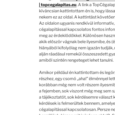
| topcegalapitas.eu
. A link a TopCégalap
kíváncsian kattintottam én is, hogy láss
nekem ez az oldal. A kattintást követőe
Az oldalon ugyanis rendkívül informatív, 
cégalapítással kapcsolatos fontos info
meg az érdeklődőkkel. Különösen hasz
akik először vágnak bele ilyesmibe, és (
hiányából kifolyólag nem igazán tudják, 
alján ráadásul remekül összeszedett gyak
amiből szintén rengeteget lehet tanulni.
Amikor például én kattintottam és legö
részhez, egy csomó „aha!” élménnyel le
korábban még nem volt részem ilyesmib
a fejemben, sok viszont még meg sem sz
a tájékoztatót, sok kérdésemre választ k
kérdések is felmerültek bennem, amelye
cégalapítással kapcsolatosan. Persze ne