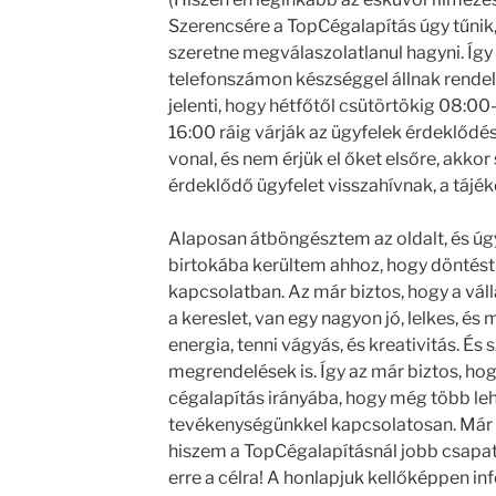
Szerencsére a TopCégalapítás úgy tűnik
szeretne megválaszolatlanul hagyni. Íg
telefonszámon készséggel állnak rende
jelenti, hogy hétfőtől csütörtökig 08:00
16:00 ráig várják az ügyfelek érdeklődés
vonal, és nem érjük el őket elsőre, akko
érdeklődő ügyfelet visszahívnak, a tájék
Alaposan átböngésztem az oldalt, és úg
birtokába kerültem ahhoz, hogy döntést 
kapcsolatban. Az már biztos, hogy a vál
a kereslet, van egy nagyon jó, lelkes, és
energia, tenni vágyás, és kreativitás. É
megrendelések is. Így az már biztos, ho
cégalapítás irányába, hogy még több leh
tevékenységünkkel kapcsolatosan. Már c
hiszem a TopCégalapításnál jobb csapat
erre a célra! A honlapjuk kellőképpen i