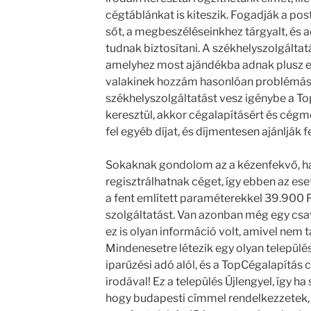
cégtáblánkat is kiteszik. Fogadják a post
sőt, a megbeszéléseinkhez tárgyalt, és 
tudnak biztosítani. A székhelyszolgáltat
amelyhez most ajándékba adnak plusz e
valakinek hozzám hasonlóan problémás a
székhelyszolgáltatást vesz igénybe a T
keresztül, akkor cégalapításért és cég
fel egyéb díjat, és díjmentesen ajánlják f
Sokaknak gondolom az a kézenfekvő, h
regisztrálhatnak céget, így ebben az es
a fent említett paraméterekkel 39.900 Ft
szolgáltatást. Van azonban még egy cs
ez is olyan információ volt, amivel nem 
Mindenesetre létezik egy olyan települé
iparűzési adó alól, és a TopCégalapítás c
irodával! Ez a település Újlengyel, így
hogy budapesti címmel rendelkezzetek, 