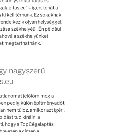
„Székhelyszolgáltatás és
lapitas.eu” – igen, tehát a
 ki kell térnünk. Ez sokaknak
rendelkezik olyan helységgel,
ozása székhelyéül. Én például
 ahová a székhelyünket
kat megtarthatnánk.
egy nagyszerű
s.eu
ngatlanomat jelölöm meg a
tben pedig külön építményadót
an nem túloz, amikor azt ígéri,
ldást tud kínálni a
nti, hogy a TopCégalaptás
etve ezen a címen a