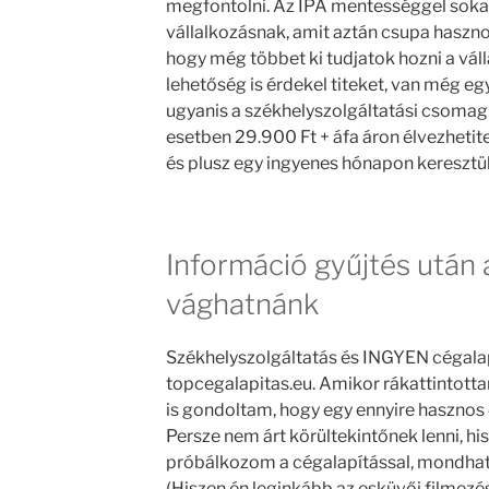
megfontolni. Az IPA mentességgel soka
vállalkozásnak, amit aztán csupa haszno
hogy még többet ki tudjatok hozni a vál
lehetőség is érdekel titeket, van még egy
ugyanis a székhelyszolgáltatási csomag
esetben 29.900 Ft + áfa áron élvezhetite
és plusz egy ingyenes hónapon keresztül
Információ gyűjtés után a
vághatnánk
Székhelyszolgáltatás és INGYEN cégalap
topcegalapitas.eu. Amikor rákattintott
is gondoltam, hogy egy ennyire hasznos
Persze nem árt körültekintőnek lenni, h
próbálkozom a cégalapítással, mondhatn
(Hiszen én leginkább az esküvői filmezés