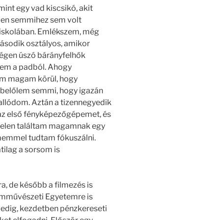
int egy vad kiscsikó, akit
rűen semmihez sem volt
 iskolában. Emlékszem, még
második osztályos, amikor
 égen úszó bárányfelhők
tem a padból. Ahogy
tam magam körül, hogy
 belőlem semmi, hogy igazán
allódom. Aztán a tizennegyedik
z első fényképezőgépemet, és
telen találtam magamnak egy
elmemmel tudtam fókuszálni.
tilag a sorsom is
, de később a filmezés is
Filmművészeti Egyetemre is
edig, kezdetben pénzkereseti