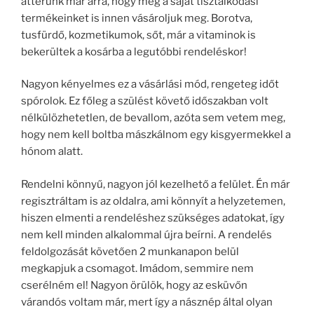
áttérünk már arra, hogy még a saját tisztálkodási
termékeinket is innen vásároljuk meg. Borotva,
tusfürdő, kozmetikumok, sőt, már a vitaminok is
bekerültek a kosárba a legutóbbi rendeléskor!
Nagyon kényelmes ez a vásárlási mód, rengeteg időt
spórolok. Ez főleg a szülést követő időszakban volt
nélkülözhetetlen, de bevallom, azóta sem vetem meg,
hogy nem kell boltba mászkálnom egy kisgyermekkel a
hónom alatt.
Rendelni könnyű, nagyon jól kezelhető a felület. Én már
regisztráltam is az oldalra, ami könnyít a helyzetemen,
hiszen elmenti a rendeléshez szükséges adatokat, így
nem kell minden alkalommal újra beírni. A rendelés
feldolgozását követően 2 munkanapon belül
megkapjuk a csomagot. Imádom, semmire nem
cserélném el! Nagyon örülök, hogy az esküvőn
várandós voltam már, mert így a násznép által olyan