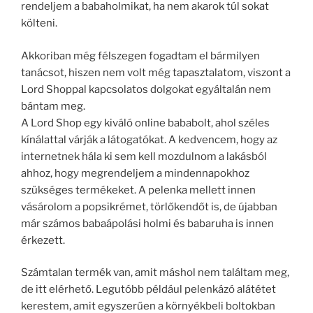
rendeljem a babaholmikat, ha nem akarok túl sokat
költeni.
Akkoriban még félszegen fogadtam el bármilyen
tanácsot, hiszen nem volt még tapasztalatom, viszont a
Lord Shoppal kapcsolatos dolgokat egyáltalán nem
bántam meg.
A Lord Shop egy kiváló online bababolt, ahol széles
kínálattal várják a látogatókat. A kedvencem, hogy az
internetnek hála ki sem kell mozdulnom a lakásból
ahhoz, hogy megrendeljem a mindennapokhoz
szükséges termékeket. A pelenka mellett innen
vásárolom a popsikrémet, törlőkendőt is, de újabban
már számos babaápolási holmi és babaruha is innen
érkezett.
Számtalan termék van, amit máshol nem találtam meg,
de itt elérhető. Legutóbb például pelenkázó alátétet
kerestem, amit egyszerűen a környékbeli boltokban