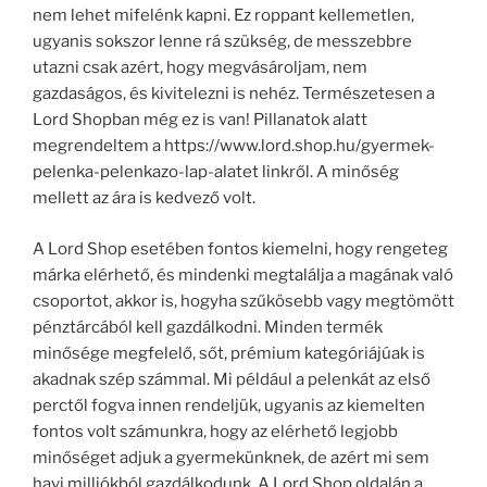
nem lehet mifelénk kapni. Ez roppant kellemetlen,
ugyanis sokszor lenne rá szükség, de messzebbre
utazni csak azért, hogy megvásároljam, nem
gazdaságos, és kivitelezni is nehéz. Természetesen a
Lord Shopban még ez is van! Pillanatok alatt
megrendeltem a https://www.lord.shop.hu/gyermek-
pelenka-pelenkazo-lap-alatet linkről. A minőség
mellett az ára is kedvező volt.
A Lord Shop esetében fontos kiemelni, hogy rengeteg
márka elérhető, és mindenki megtalálja a magának való
csoportot, akkor is, hogyha szűkösebb vagy megtömött
pénztárcából kell gazdálkodni. Minden termék
minősége megfelelő, sőt, prémium kategóriájúak is
akadnak szép számmal. Mi például a pelenkát az első
perctől fogva innen rendeljük, ugyanis az kiemelten
fontos volt számunkra, hogy az elérhető legjobb
minőséget adjuk a gyermekünknek, de azért mi sem
havi milliókból gazdálkodunk. A Lord Shop oldalán a