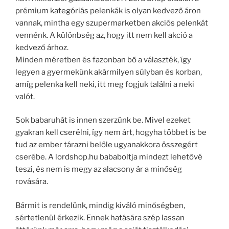
prémium kategóriás pelenkák is olyan kedvező áron
vannak, mintha egy szupermarketben akciós pelenkát
vennénk. A különbség az, hogy itt nem kell akció a
kedvező árhoz.
Minden méretben és fazonban bő a választék, így
legyen a gyermekünk akármilyen súlyban és korban,
amíg pelenka kell neki, itt meg fogjuk találni a neki
valót.
Sok babaruhát is innen szerzünk be. Mivel ezeket
gyakran kell cserélni, így nem árt, hogyha többet is be
tud az ember tárazni belőle ugyanakkora összegért
cserébe. A lordshop.hu bababoltja mindezt lehetővé
teszi, és nem is megy az alacsony ár a minőség
rovására.
Bármit is rendelünk, mindig kiváló minőségben,
sértetlenül érkezik. Ennek hatására szép lassan