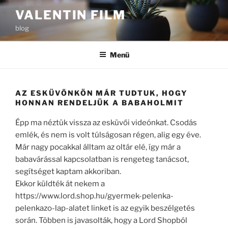
Tartalomhoz
VALENTIN FILM
blog
Menü
AZ ESKÜVŐNKÖN MÁR TUDTUK, HOGY
HONNAN RENDELJÜK A BABAHOLMIT
Épp ma néztük vissza az esküvői videónkat. Csodás
emlék, és nem is volt túlságosan régen, alig egy éve.
Már nagy pocakkal álltam az oltár elé, így már a
babavárással kapcsolatban is rengeteg tanácsot,
segítséget kaptam akkoriban.
Ekkor küldték át nekem a
https://www.lord.shop.hu/gyermek-pelenka-
pelenkazo-lap-alatet linket is az egyik beszélgetés
során. Többen is javasolták, hogy a Lord Shopból